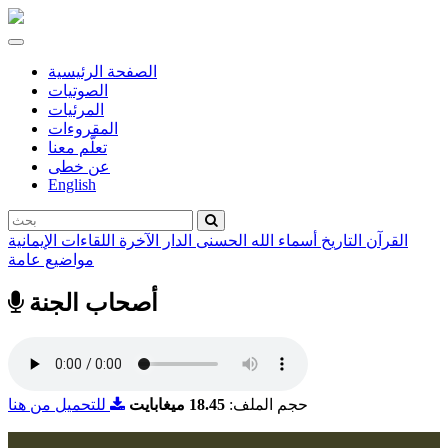
Toggle
navigation
الصفحة الرئيسية
الصوتيات
المرئيات
المقروءات
تعلّم معنا
عن خطى
English
القرآن
التاريخ
أسماء الله الحسنى
الدار الآخرة
اللقاءات الإيمانية
مواضيع عامة
أصحاب الجنة
حجم الملف:
18.45 ميغابايت
للتحميل من هنا