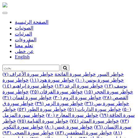
Toggle
navigation
الصفحة الرئيسية
الصوتيات
المرئيات
المقروءات
تعلّم معنا
عن خطى
English
خواطر السور
خواطر سورة الفاتحة
خواطر سورة الأعراف (٧)
خواطر سورة يونس (١٠)
خواطر سورة هود (١١)
خواطر سورة
يوسف (١٢)
خواطر سورة الرعد (١٣)
خواطر سورة إبراهيم (١٤)
خواطر سورة الحجر (١٥)
خواطر سورة الفرقان (٢٥)
خواطر سورة
القصص (٢٨)
خواطر سورة الروم (٣٠)
خواطر سورة لقمان (٣١)
خواطر سورة يس (٣٦)
خواطر سورة الزمر (٣٩)
خواطر سورة ق
(٥٠)
خواطر سورة الذاريات (٥١)
خواطر سورة الطور (٥٢)
خواطر
سورة الحاقة (٦٩)
خواطر سورة المعارج (٧٠)
خواطر سورة المزمل
(٧٣)
خواطر سورة المدثر (٧٤)
خواطر سورة القيامة (٧٥)
خواطر
سورة الإنسان (٧٦)
خواطر سورة عبس (٨٠)
خواطر سورة التكوير
(٨١)
خواطر سورة المطففين (٨٣)
خواطر سورة الضحى (٩٣)