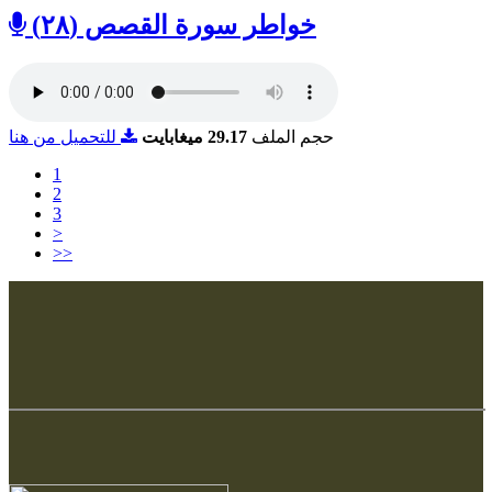
خواطر سورة القصص (٢٨)
حجم الملف
29.17 ميغابايت
للتحميل من هنا
1
2
3
>
>>